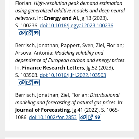
Florian:
High-resolution peak demand estimation
using generalized additive models and deep neural
networks
. In:
Energy and AI
, Jg.13 (
2023
),
S. 100236.
doi:10.1016/j.egyai.2023.100236
Berrisch, Jonathan; Pappert, Sven; Ziel, Florian;
Arsova, Antonia:
Modeling volatility and
dependence of European carbon and energy prices
.
In:
Finance Research Letters
, Jg.52 (
2023
),
S. 103503.
doi:10.1016/j.frl.2022.103503
Berrisch, Jonathan; Ziel, Florian:
Distributional
modeling and forecasting of natural gas prices
. In:
Journal of Forecasting
, Jg.41 (
2022
), S. 1065-
1086.
doi:10.1002/for.2853