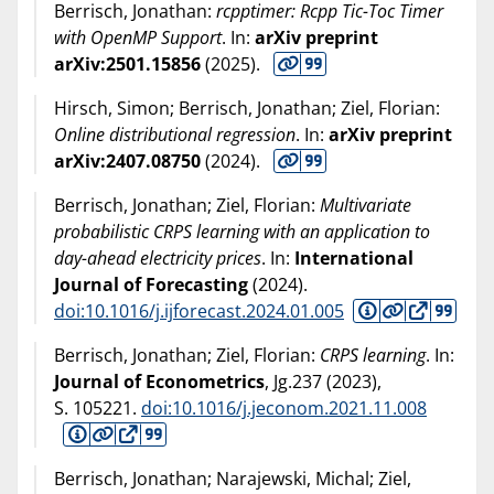
Berrisch, Jonathan:
rcpptimer: Rcpp Tic-Toc Timer
with OpenMP Support
. In:
arXiv preprint
arXiv:2501.15856
(
2025
).
Hirsch, Simon; Berrisch, Jonathan; Ziel, Florian:
Online distributional regression
. In:
arXiv preprint
arXiv:2407.08750
(
2024
).
Berrisch, Jonathan; Ziel, Florian:
Multivariate
probabilistic CRPS learning with an application to
day-ahead electricity prices
. In:
International
Journal of Forecasting
(
2024
).
doi:10.1016/j.ijforecast.2024.01.005
Berrisch, Jonathan; Ziel, Florian:
CRPS learning
. In:
Journal of Econometrics
, Jg.237 (
2023
),
S. 105221.
doi:10.1016/j.jeconom.2021.11.008
Berrisch, Jonathan; Narajewski, Michal; Ziel,