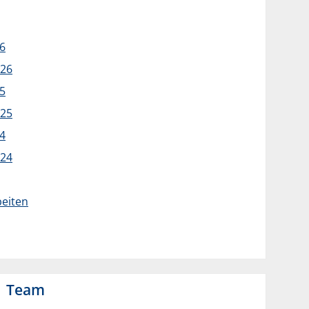
6
/26
5
/25
4
/24
eiten
Team