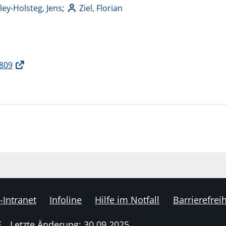
ley-Holsteg, Jens
;
Ziel, Florian
0809
-Intranet
Infoline
Hilfe im Notfall
Barrierefreih
E
Letzte Änderung: 30.09.2025