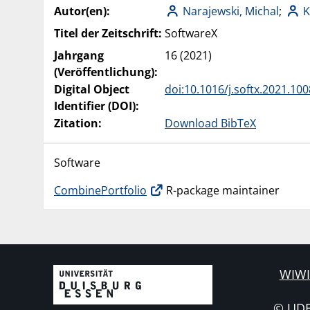
Autor(en):
Narajewski, Michal
;
K
Titel der Zeitschrift:
SoftwareX
Jahrgang
16 (2021)
(Veröffentlichung):
Digital Object
doi:10.1016/j.softx.2021.10
Identifier (DOI):
Zitation:
Download BibTeX
Software
CombinePortfolio
R-package maintainer
WIWI
© UD