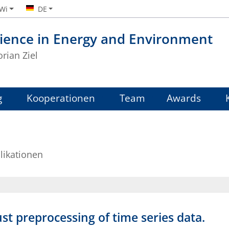
iWi
DE
ience in Energy and Environment
orian Ziel
g
Kooperationen
Team
Awards
likationen
st preprocessing of time series data.