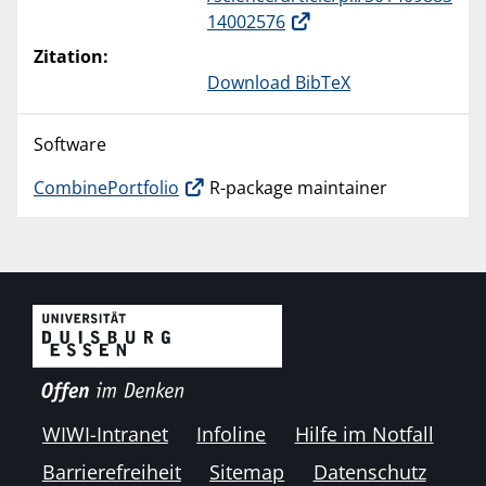
14002576
Zitation:
Download BibTeX
Software
CombinePortfolio
R-package maintainer
WIWI-Intranet
Infoline
Hilfe im Notfall
Barrierefreiheit
Sitemap
Datenschutz